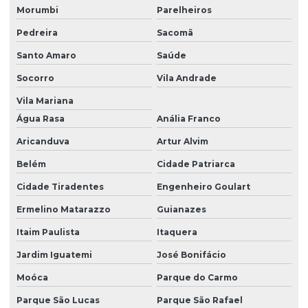
Morumbi
Parelheiros
Mancal Para Eixo
Pedreira
Sacomã
Mancal Para Eixo De 360mm
Santo Amaro
Saúde
Mancal Para Elevadores E Correias
Socorro
Vila Andrade
Mancal Para Indústrias Metalúrgicas São Paulo
Vila Mariana
Mancal Para Máquinas De Transporte
Água Rasa
Anália Franco
Mancal Para Máquinas Industriais
Aricanduva
Artur Alvim
Mancal Para Rolamento Autocompensador
Belém
Cidade Patriarca
Cidade Tiradentes
Engenheiro Goulart
Mancal Para Rolamento Série 230k
Ermelino Matarazzo
Guianazes
Mancal Para Rolamentos
Itaim Paulista
Itaquera
Mancal Para Rolamentos Com Inclinação
Jardim Iguatemi
José Bonifácio
Mancal Para Trabalhos Pesados
Moóca
Parque do Carmo
Mancal Para Vagonetes E Carros De Transporte
Parque São Lucas
Parque São Rafael