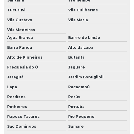
Santana
Tremembé
Mancais Inteiriços Para Rolamentos
Tucuruvi
Vila Guilherme
Mancais Para Alta Temperatura E Alta Rotação
Vila Gustavo
Vila Maria
Mancais Para Eixo Com Baixa Umidade
Vila Medeiros
Mancais Para Eixo De 300mm
Água Branca
Bairro do Limão
Barra Funda
Alto da Lapa
Mancais Para Eixo De 40mm
Alto de Pinheiros
Butantã
Mancais Para Eixos Até 470mm
Freguesia do Ó
Jaguaré
Mancais Para Eixos De 135mm A 300mm
Jaraguá
Jardim Bonfiglioli
Mancais Para Eixos Em Polegadas
Lapa
Pacaembú
Mancais Para Indústria
Perdizes
Perús
Mancais Para Trabalhar Com Carga Alta
Pinheiros
Pirituba
Mancal Autocompensador Para Rolamentos
Raposo Tavares
Rio Pequeno
Mancal Bipartido
São Domingos
Sumaré