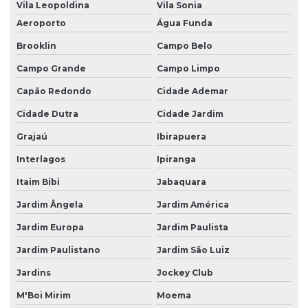
Mancal Bipartido Para Eixo
Vila Leopoldina
Vila Sonia
Aeroporto
Água Funda
Mancal Bipartido Para Eixo 200mm
Brooklin
Campo Belo
Mancal Bipartido Para Eixo 360mm
Campo Grande
Campo Limpo
Mancal Bipartido Para Eixo 40mm
Capão Redondo
Cidade Ademar
Mancal Bipartido Para Eixo De 50mm
Cidade Dutra
Cidade Jardim
Mancal Bipartido Para Rolamentos Cônicos
Grajaú
Ibirapuera
Mancal Com Anel Pescador De Óleo
Interlagos
Ipiranga
Mancal Com Base Triangular Para Eixo
Itaim Bibi
Jabaquara
Mancal Com Rolamento
Jardim Ângela
Jardim América
Mancal De Rolamento
Jardim Europa
Jardim Paulista
Mancal Inteiriço
Jardim Paulistano
Jardim São Luiz
Mancal Inteiriço Para Eixo De 135mm
Jardins
Jockey Club
M'Boi Mirim
Moema
Mancal Inteiriço Para Rolamento 222k