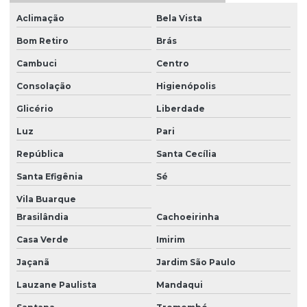
Aclimação
Bela Vista
Fundição De Aço Inoxidável
Bom Retiro
Brás
Fundição De Aço Inoxidável Para Indústria
Cambuci
Centro
Fundição De Aço Para Indústrias
Consolação
Higienópolis
Fundição De Aço Para Indústrias Em São Paulo
Glicério
Liberdade
Fundição De Ligas De Aço Inoxidável
Luz
Pari
Fundição De Peças De Aço Inoxidável Personalizadas
República
Santa Cecília
Fundição De Peças Em Aço
Santa Efigênia
Sé
Fundição De Peças Em Aço Inoxidável
Vila Buarque
Brasilândia
Cachoeirinha
Mancais Bipartidos Com Inclinação
Casa Verde
Imirim
Mancais Bipartidos Com Tampas Laterais
Jaçanã
Jardim São Paulo
Mancais Com Visor De Nível De Óleo
Lauzane Paulista
Mandaqui
Mancais De Alta Eficiência Para Eixos