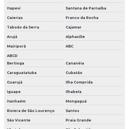
Válvula Esfera Com Corpo Bipartido
Itapevi
Santana de Parnaíba
Válvula Esfera Com Esfera Pendular
Caierias
Franco da Rocha
Taboão da Serra
Cajamar
Válvula Esfera Com Furação Em L
Arujá
Alphaville
Válvula Esfera Com Revestimento Contra Abrasão
Mairiporã
ABC
Válvula Esfera Com Sede Unilateral
ABCD
Válvula Esfera De 4 Vias Para Uso Geral
Bertioga
Cananéia
Válvula Esfera De 5 Vias
Caraguatatuba
Cubatão
Válvula Esfera De 5 Vias Para Indústria
Guarujá
Ilha Comprida
Válvula Esfera De Aço
Iguape
Ilhabela
Válvula Esfera De Aço Para Mineração
Itanhaém
Mongaguá
Válvula Esfera De Alta Performance
Riviera de São Lourenço
Santos
São Vicente
Praia Grande
Válvula Esfera De Flange Ansi B16 5