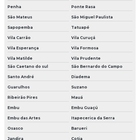
Orçamento De Fundição De Aço Em São Paulo
Penha
Ponte Rasa
Peças De Aço Fundidas Sob Medida
São Mateus
São Miguel Paulista
Peças Fundidas Aço Carbono E Inoxidável
Sapopemba
Tatuapé
Peças Fundidas Em Aço
Vila Carrão
Vila Curuçá
Peças Fundidas Personalizadas Em Aço
Vila Esperança
Vila Formosa
Preço De Fundição De Aço Carbono Em Sp
Vila Matilde
Vila Prudente
São Caetano do sul
São Bernardo do Campo
Produção De Peças Fundidas
Santo André
Diadema
Válvula Esfera
Guarulhos
Suzano
Válvula Esfera 3 Vias
Ribeirão Pires
Mauá
Válvula Esfera 4 Vias
Embu
Embu Guaçú
Válvula Esfera Bilateral Com Anel Metálico
Embu das Artes
Itapecerica da Serra
Válvula Esfera Classe 150 Lbs
Osasco
Barueri
Válvula Esfera Com Atuação Pneumática
Jandira
Cotia