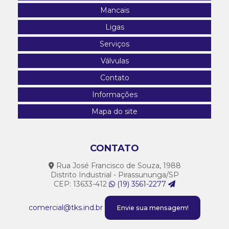
Mancais
Ligas
Serviços
Válvulas
Contato
Informações
Mapa do site
CONTATO
Rua José Francisco de Souza, 1988
Distrito Industrial - Pirassununga/SP
CEP: 13633-412
(19) 3561-2277
comercial@tks.ind.br
Envie sua mensagem!