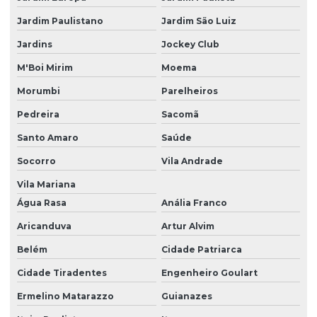
Mancal Inteiriço
Jardim Paulistano
Jardim São Luiz
Mancal Inteiriço Para Eixo De 135mm
Jardins
Jockey Club
Mancal Inteiriço Para Rolamento 222k
M'Boi Mirim
Moema
Mancal Para Eixo
Morumbi
Parelheiros
Mancal Para Eixo De 360mm
Pedreira
Sacomã
Mancal Para Elevadores E Correias
Santo Amaro
Saúde
Mancal Para Indústrias Metalúrgicas São Paulo
Socorro
Vila Andrade
Mancal Para Máquinas De Transporte
Vila Mariana
Água Rasa
Anália Franco
Mancal Para Máquinas Industriais
Aricanduva
Artur Alvim
Mancal Para Rolamento Autocompensador
Belém
Cidade Patriarca
Mancal Para Rolamento Série 230k
Cidade Tiradentes
Engenheiro Goulart
Mancal Para Rolamentos
Ermelino Matarazzo
Guianazes
Mancal Para Rolamentos Com Inclinação