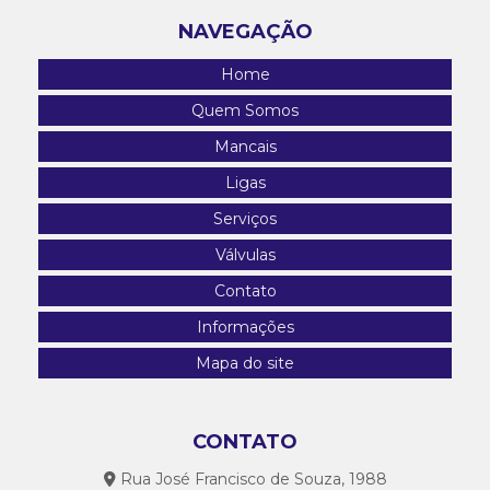
Válvula Esfera Trunnion
NAVEGAÇÃO
Válvulas Esfera Para Troca De Calor
Home
Quem Somos
Mancais
Ligas
Serviços
Válvulas
Contato
Informações
Mapa do site
CONTATO
Rua José Francisco de Souza, 1988