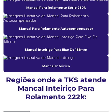
Fabricante De Válvula Esfera
Mancal Para Rolamento Série 230k
Fabricante De Válvula Esfera Em Sp
Fabricantes De Aço Em São Paulo
Fornecedor De Aço Fundido Em Sp
Mancal Para Rolamento Autocompensador
Fornecedor De Fundição Em Aço
Fornecedor De Mancais Industriais
Mancal Inteiriço Para Eixo De 135mm
Fornecedor De Mancais Para Equipamentos
Fornecedora De Aço Inoxidável
Mancal Inteiriço
Fornecedores De Fundição De Aço Em São Paulo
Regiões onde a TKS atende
Fornecedores De Mancais Para Carga Alta
Mancal Inteiriço Para
Fornecedores De Válvula Esfera Em São Paulo
Rolamento 222k:
Fornecimento De Aço Fundido
Fundição De Aço