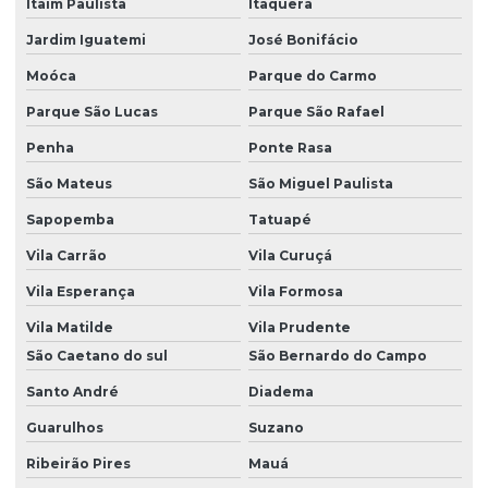
Itaim Paulista
Itaquera
Mancal Para Trabalhos Pesados
Jardim Iguatemi
José Bonifácio
Mancal Para Vagonetes E Carros De Transporte
Moóca
Parque do Carmo
Orçamento De Fundição De Aço Em São Paulo
Parque São Lucas
Parque São Rafael
Penha
Ponte Rasa
Peças De Aço Fundidas Sob Medida
São Mateus
São Miguel Paulista
Peças Fundidas Aço Carbono E Inoxidável
Sapopemba
Tatuapé
Peças Fundidas Em Aço
Vila Carrão
Vila Curuçá
Peças Fundidas Personalizadas Em Aço
Vila Esperança
Vila Formosa
Preço De Fundição De Aço Carbono Em Sp
Vila Matilde
Vila Prudente
Produção De Peças Fundidas
São Caetano do sul
São Bernardo do Campo
Válvula Esfera
Santo André
Diadema
Válvula Esfera 3 Vias
Guarulhos
Suzano
Válvula Esfera 4 Vias
Ribeirão Pires
Mauá