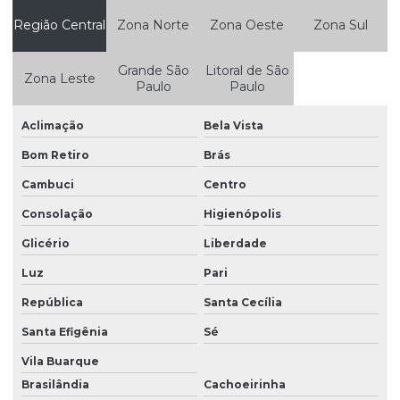
Fundição De Aço Carbono
Região Central
Zona Norte
Zona Oeste
Zona Sul
Fundição De Aço Carbono Sp
Grande São
Litoral de São
Zona Leste
Fundição De Aço Em São Paulo
Paulo
Paulo
Fundição De Aço Inoxidável
Aclimação
Bela Vista
Fundição De Aço Inoxidável Para Indústria
Bom Retiro
Brás
Fundição De Aço Para Indústrias
Cambuci
Centro
Fundição De Aço Para Indústrias Em São Paulo
Consolação
Higienópolis
Fundição De Ligas De Aço Inoxidável
Glicério
Liberdade
Luz
Pari
Fundição De Peças De Aço Inoxidável Personalizadas
República
Santa Cecília
Fundição De Peças Em Aço
Santa Efigênia
Sé
Fundição De Peças Em Aço Inoxidável
Vila Buarque
Mancais Bipartidos Com Inclinação
Brasilândia
Cachoeirinha