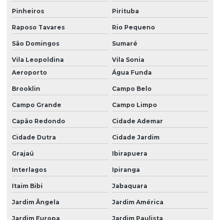
Pinheiros
Pirituba
Mancal Autocompensador Para Rolamentos
Raposo Tavares
Rio Pequeno
Mancal Bipartido
São Domingos
Sumaré
Mancal Bipartido Para Eixo
Vila Leopoldina
Vila Sonia
Mancal Bipartido Para Eixo 200mm
Aeroporto
Água Funda
Mancal Bipartido Para Eixo 360mm
Brooklin
Campo Belo
Mancal Bipartido Para Eixo 40mm
Campo Grande
Campo Limpo
Mancal Bipartido Para Eixo De 50mm
Capão Redondo
Cidade Ademar
Mancal Bipartido Para Rolamentos Cônicos
Cidade Dutra
Cidade Jardim
Mancal Com Anel Pescador De Óleo
Grajaú
Ibirapuera
Interlagos
Ipiranga
Mancal Com Base Triangular Para Eixo
Itaim Bibi
Jabaquara
Mancal Com Rolamento
Jardim Ângela
Jardim América
Mancal De Rolamento
Jardim Europa
Jardim Paulista