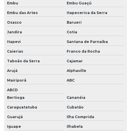
Embu
Embu Guaçú
Válvula Esfera Bilateral Com Anel Metálico
Embu das Artes
Itapecerica da Serra
Válvula Esfera Classe 150 Lbs
Osasco
Barueri
Válvula Esfera Com Atuação Pneumática
Jandira
Cotia
Válvula Esfera Com Corpo Bipartido
Itapevi
Santana de Parnaíba
Válvula Esfera Com Esfera Pendular
Caierias
Franco da Rocha
Válvula Esfera Com Furação Em L
Taboão da Serra
Cajamar
Válvula Esfera Com Revestimento Contra Abrasão
Arujá
Alphaville
Válvula Esfera Com Sede Unilateral
Mairiporã
ABC
Válvula Esfera De 4 Vias Para Uso Geral
ABCD
Bertioga
Cananéia
Válvula Esfera De 5 Vias
Caraguatatuba
Cubatão
Válvula Esfera De 5 Vias Para Indústria
Guarujá
Ilha Comprida
Válvula Esfera De Aço
Iguape
Ilhabela
Válvula Esfera De Aço Para Mineração