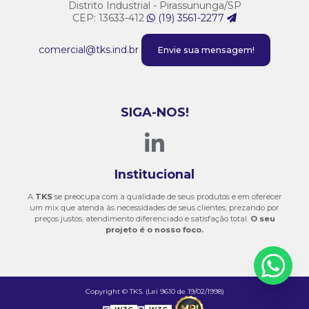
Distrito Industrial - Pirassununga/SP
CEP: 13633-412
(19) 3561-2277
comercial@tks.ind.br
Envie sua mensagem!
SIGA-NOS!
Institucional
A
TKS
se preocupa com a qualidade de seus produtos e em oferecer
um mix que atenda às necessidades de seus clientes, prezando por
preços justos, atendimento diferenciado e satisfação total.
O seu
projeto é o nosso foco.
Copyright © TKS. (Lei 9610 de 19/02/1998)